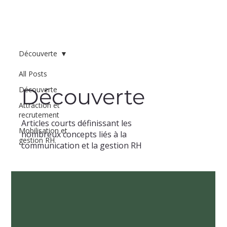
Découverte
All Posts
Découverte
Découverte
Attraction et
recrutement
Articles courts définissant les
Mobilisation et
nombreux concepts liés à la
gestion RH
communication et la gestion RH