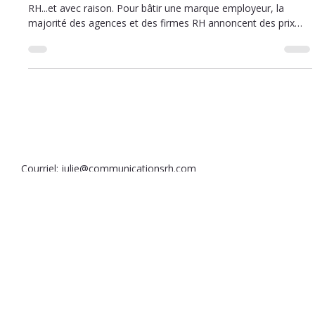
employeur sans passer par une firme
RH
Plusieurs PME hésitent à externaliser leur communication
RH...et avec raison. Pour bâtir une marque employeur, la
majorité des agences et des firmes RH annoncent des prix
assez exorbitants. Cela a pour effet de freiner les entreprises
de petite taille et les organismes à but non lucratif (OBNL),
partout au Québec! Mais voilà, les choses ont bien changé.
C'est pourquoi il est important de nous de vous expliquer
comment créer une marque employeur sans budget (ou
presque).
Courriel:
julie@communicationsrh.com
Téléphone:
+1 (418) 204-4405
Politiques de confidentialité
Conditions d’utilisation